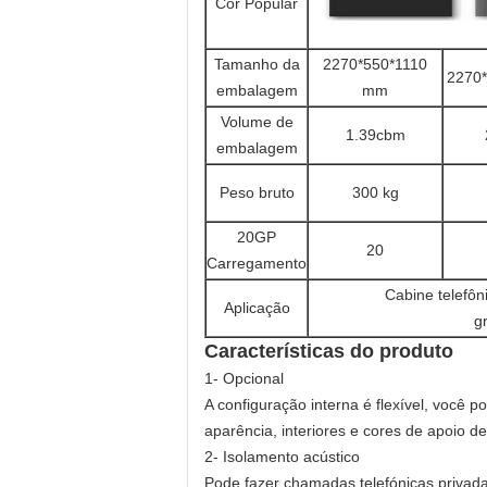
Cor Popular
Tamanho da
2270*550*1110
2270
embalagem
mm
Volume de
1.39cbm
embalagem
Peso bruto
300 kg
20GP
20
Carregamento
Cabine telefôn
Aplicação
g
Características do produto
1- Opcional
A configuração interna é flexível, você
aparência, interiores e cores de apoio d
2- Isolamento acústico
Pode fazer chamadas telefónicas privad