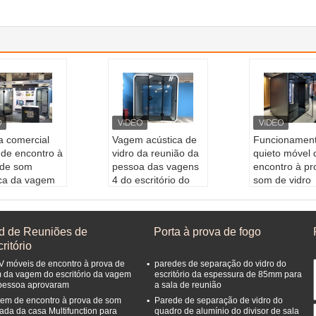
a comercial
Vagem acústica de
Funcionamen
 de encontro à
vidro da reunião da
quieto móvel 
 de som
pessoa das vagens
encontro à pr
ica da vagem
4 do escritório do
som de vidro
:
Pod de reuni
grande tamanho
moderado do
prova de som
Capacidade de ass
silêncio da v
me:
2
entos:
4
Assentos:
2
d de Reuniões de
Porta à prova de fogo
tar:
Função p
Outlet:
Vários Soqu
Utilização:
F
ritório
etes Padrão
pública
eficaz:
1.61m
Especialidade:
Fác
Produto:
Pod
V móveis de encontro à prova de
paredes de separação do vidro do
il de instalar
uniões
 da vagem do escritório da vagem
escritório da espessura de 85mm para
pessoa aprovaram
a sala de reunião
Produto:
Sala de re
Vantagens:
I
uniões portátil
ento sonoro
em de encontro à prova de som
Parede de separação de vidro do
vada da casa Multifunction para
quadro de alumínio do divisor de sala