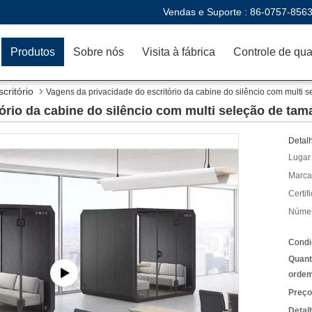
Vendas e Suporte :
86-0757-856
Produtos
Sobre nós
Visita à fábrica
critório
Vagens da privacidade do escritório da cabine do silêncio com multi 
ório da cabine do silêncio com multi seleção de ta
Detal
Lugar
Marca
Certif
Númer
Condi
Quant
ordem
Preço
Detal