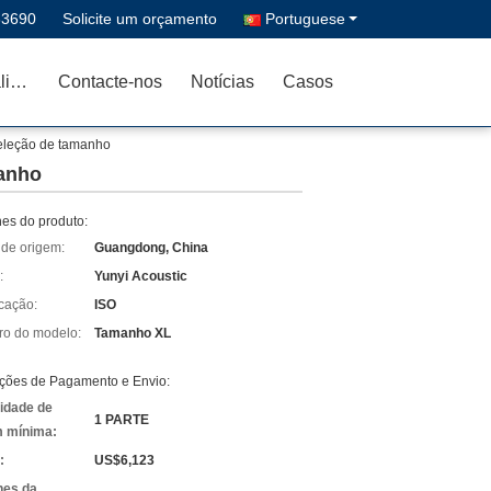
33690
Solicite um orçamento
Portuguese
Controle de qualidade
Contacte-nos
Notícias
Casos
seleção de tamanho
manho
hes do produto:
 de origem:
Guangdong, China
:
Yunyi Acoustic
icação:
ISO
o do modelo:
Tamanho XL
ções de Pagamento e Envio:
idade de
1 PARTE
 mínima:
:
US$6,123
hes da