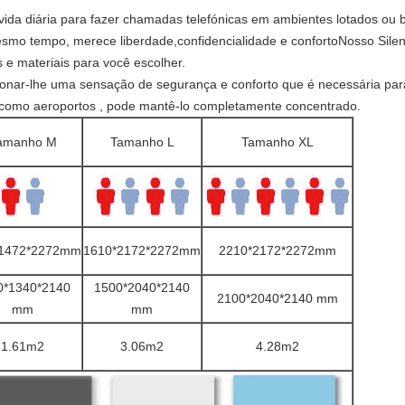
 vida diária para fazer chamadas telefónicas em ambientes lotados ou b
mesmo tempo, merece liberdade,confidencialidade e confortoNosso Sile
 e materiais para você escolher.
ionar-lhe uma sensação de segurança e conforto que é necessária par
 como aeroportos , pode mantê-lo completamente concentrado.
amanho M
Tamanho L
Tamanho XL
*1472*2272mm
1610*2172*2272mm
2210*2172*2272mm
0*1340*2140
1500*2040*2140
2100*2040*2140 mm
mm
mm
1.61m2
3.06m2
4.28m2