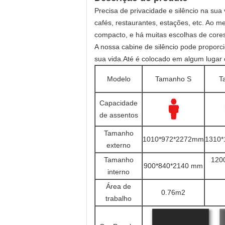
Precisa de privacidade e silêncio na sua
cafés, restaurantes, estações, etc. Ao 
compacto, e há muitas escolhas de cores
A nossa cabine de silêncio pode proporc
sua vida.Até é colocado em algum lugar
Modelo
Tamanho S
T
Capacidade
de assentos
Tamanho
1010*972*2272mm
1310
externo
Tamanho
120
900*840*2140 mm
interno
Área de
0.76m2
trabalho