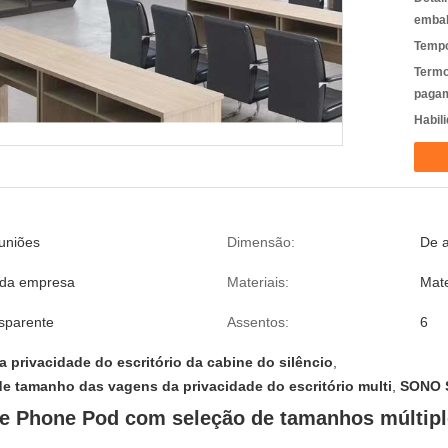
emba
Tempo
Termo
pagam
Habili
uniões
Dimensão:
De 
o da empresa
Materiais:
Mate
nsparente
Assentos:
6
 privacidade do escritório da cabine do silêncio
,
de tamanho das vagens da privacidade do escritório multi
,
SONO S
ate Phone Pod com seleção de tamanhos múltipl