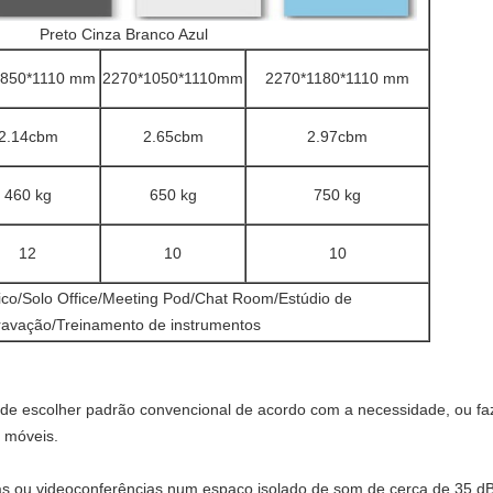
Preto Cinza Branco Azul
*850*1110 mm
2270*1050*1110mm
2270*1180*1110 mm
2.14cbm
2.65cbm
2.97cbm
460 kg
650 kg
750 kg
12
10
10
ico/Solo Office/Meeting Pod/Chat Room/Estúdio de
ravação/Treinamento de instrumentos
 pode escolher padrão convencional de acordo com a necessidade, ou fa
e móveis.
as ou videoconferências num espaço isolado de som de cerca de 35 dB