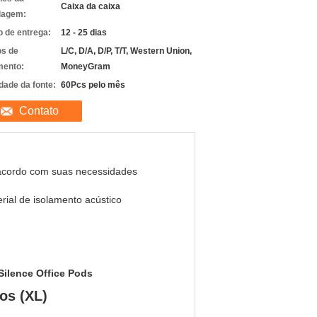
Caixa da caixa
lagem:
 de entrega:
12 - 25 dias
s de
L/C, D/A, D/P, T/T, Western Union,
ento:
MoneyGram
dade da fonte:
60Pcs pelo mês
Contato
acordo com suas necessidades
rial de isolamento acústico
ilence Office Pods
os (XL)