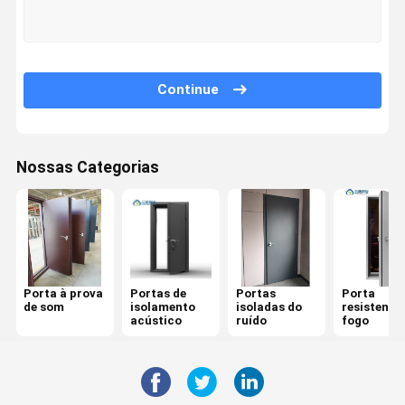
Continue
Nossas Categorias
Porta à prova
Portas de
Portas
Porta
de som
isolamento
isoladas do
resistente
acústico
ruído
fogo