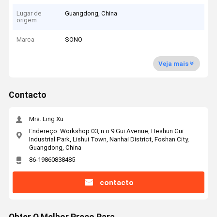
Lugar de
Guangdong, China
origem
Marca
SONO
Veja mais
Contacto
Mrs. Ling Xu
Endereço: Workshop 03, n.o 9 Gui Avenue, Heshun Gui
Industrial Park, Lishui Town, Nanhai District, Foshan City,
Guangdong, China
86-19860838485
contacto