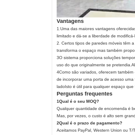
Vantagens
1.
Uma das maiores vantagens oferecidas 
limitado e dá-se a liberdade de modific
2.
Certos tipos de paredes móveis têm a
transforma o espaço mas também propor
3O sistema proporciona soluções tempor
uso do que originalmente se pretendia.Al
4Como são variados, oferecem também di
de incorporar uma porta de acesso uma 
ladoIsto é útil para qualquer espaço qu
Perguntas frequentes
1Qual é o seu MOQ?
Qualquer quantidade de encomenda é b
Mas, por vezes, o custo é alto sem gran
2Qual é o prazo de pagamento?
Aceitamos PayPal, Western Union ou T/T