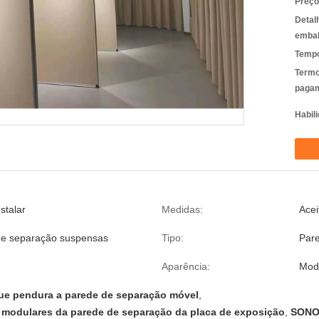
Preço
Detal
emba
Tempo
Termo
pagam
Habili
nstalar
Medidas:
Acei
de separação suspensas
Tipo:
Pare
Aparência:
Mod
que pendura a parede de separação móvel
,
 modulares da parede de separação da placa de exposição
,
SONO 