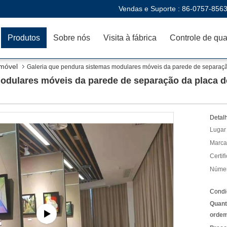
Vendas e Suporte :
86-0757-856
Produtos
Sobre nós
Visita à fábrica
móvel
Galeria que pendura sistemas modulares móveis da parede de separaç
odulares móveis da parede de separação da placa d
Detal
Lugar
Marca
Certif
Númer
Condi
Quant
ordem