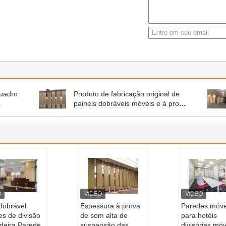
quadro
Produto de fabricação original de
painéis dobráveis móveis e à prova
ião
de som
dobrável
Espessura à prova
Paredes móve
s de divisão
de som alta de
para hotéis
deira Parede
suspensão das
divisórias móv