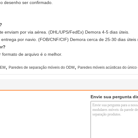
 o desenho ser confirmado.
?
e enviam por via aérea. (DHL/UPS/FedEx) Demora 4-5 dias úteis.
entrega por navio. (FOB/CNF/CIF) Demora cerca de 25-30 dias úteis 
er?
r formato de arquivo é o melhor.
,
,
OEM
Paredes de separação móveis do ODM
Paredes móveis acústicas do único 
Envie sua pergunta di