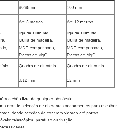
80/85 mm
100 mm
Até 5 metros
Até 12 metros
,
liga de alumínio,
liga de alumínio,
ra.
Quilla de madeira.
Quilla de madeira.
ado,
MDF, compensado,
MDF, compensado,
Placas de MgO
Placas de MgO
ínio
Quadro de alumínio
Quadro de alumínio
9/12 mm
12 mm
ntém o chão livre de qualquer obstáculo.
ma grande selecção de diferentes acabamentos para escolher.
ntes, desde secções de concreto vidrado até portas.
óveis: telescópica, parafuso ou fixação.
 necessidades.