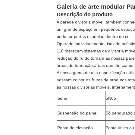
Galeria de arte modular Pa
Descrição do produto
A parede divisória móvel, também conheci
um grande espaço em pequenos espaços,
pode ter portas e janelas dentro de si.
Operado individualmente, isolado acústic
110 oferecem sistemas de divisória móve
redução do ruído tornam as nossas pared
áreas de formação,áreas que tão comume
A nossa gama de alta especificação utiliz
possam colher os frutos de produtos tot
as nossas divisórias móveis, internament
Série
SN65
Suspensão do painel
Só pendurado 
Ponto de elevação
Ponto único ou