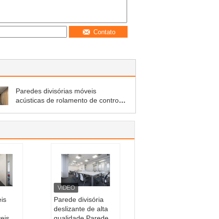
Contato
Paredes divisórias móveis
acústicas de rolamento de controlo
de roda única e dupla
is
Parede divisória
deslizante de alta
eis
qualidade Parede