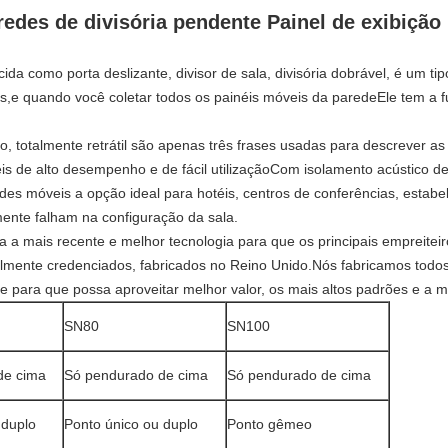
redes de divisória pendente Painel de exibiçã
da como porta deslizante, divisor de sala, divisória dobrável, é um tip
e quando você coletar todos os painéis móveis da paredeEle tem a
o, totalmente retrátil são apenas três frases usadas para descrever as
is de alto desempenho e de fácil utilizaçãoCom isolamento acústico d
es móveis a opção ideal para hotéis, centros de conferências, estabel
nte falham na configuração da sala.
a a mais recente e melhor tecnologia para que os principais empreiteiros
almente credenciados, fabricados no Reino Unido.Nós fabricamos todo
e para que possa aproveitar melhor valor, os mais altos padrões e a m
SN80
SN100
de cima
Só pendurado de cima
Só pendurado de cima
 duplo
Ponto único ou duplo
Ponto gêmeo