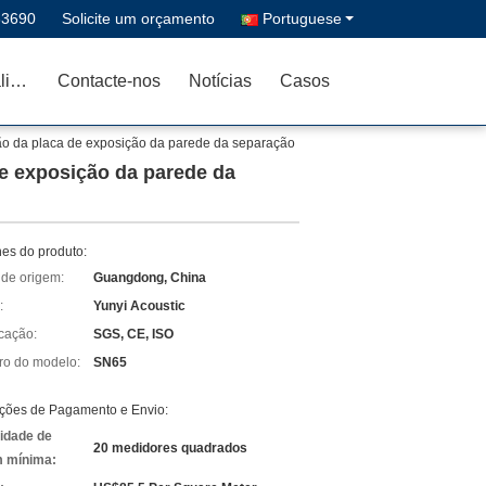
33690
Solicite um orçamento
Portuguese
Controle de qualidade
Contacte-nos
Notícias
Casos
ão da placa de exposição da parede da separação
e exposição da parede da
hes do produto:
 de origem:
Guangdong, China
:
Yunyi Acoustic
icação:
SGS, CE, ISO
o do modelo:
SN65
ções de Pagamento e Envio:
idade de
20 medidores quadrados
 mínima: