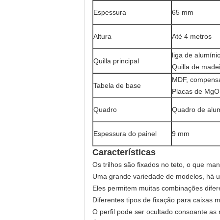
Espessura
65 mm
Altura
Até 4 metros
liga de alumínio
Quilla principal
Quilla de madei
MDF, compens
Tabela de base
Placas de MgO
Quadro
Quadro de alum
Espessura do painel
9 mm
Características
Os trilhos são fixados no teto, o que ma
Uma grande variedade de modelos, há u
Eles permitem muitas combinações difere
Diferentes tipos de fixação para caixas m
O perfil pode ser ocultado consoante as