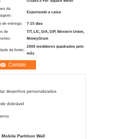
:
US$85.5 Per Square Meter
hes da
Exportando a caixa
lagem:
 de entrega:
7-15 dias
s de
T/T, L/C, D/A, D/P, Western Union,
ento:
MoneyGram
2000 medidores quadrados pelo
dade da fonte:
mês
Contato
tar desenhos personalizados
de dobrável
erno
Mobile Partition Wall