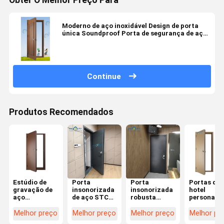
Obter O Melhor Preço Para
Moderno de aço inoxidável Design de porta
única Soundproof Porta de segurança de aço
para casa
Continue
Produtos Recomendados
Estúdio de
Porta
Porta
Portas de
gravação de
insonorizada
insonorizada
hotel
aço
de aço STC
robusta
personali
Soundproof
45dB Porta
personalizada
de alta
Cinema Porta
acústica
construída
qualidade
Melhor preço
Melhor preço
Melhor preço
Melhor pr
Fireproof
Porta de
com tipo de
Portas de