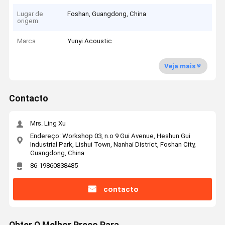
Lugar de
Foshan, Guangdong, China
origem
Marca
Yunyi Acoustic
Veja mais
Contacto
Mrs. Ling Xu
Endereço: Workshop 03, n.o 9 Gui Avenue, Heshun Gui
Industrial Park, Lishui Town, Nanhai District, Foshan City,
Guangdong, China
86-19860838485
contacto