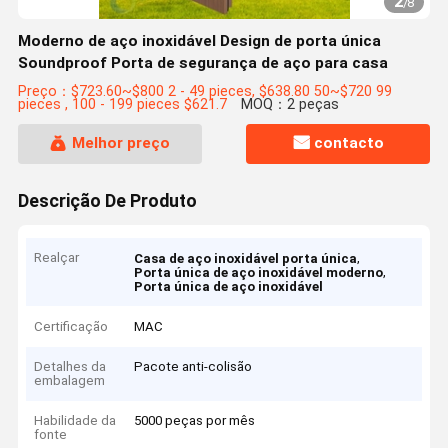
2
/
8
Moderno de aço inoxidável Design de porta única
Soundproof Porta de segurança de aço para casa
Preço：$723.60~$800 2 - 49 pieces, $638.80 50~$720 99
pieces , 100 - 199 pieces $621.7
MOQ：2 peças
Melhor preço
contacto
Descrição De Produto
Realçar
,
Casa de aço inoxidável porta única
,
Porta única de aço inoxidável moderno
Porta única de aço inoxidável
Certificação
MAC
Detalhes da
Pacote anti-colisão
embalagem
Habilidade da
5000 peças por mês
fonte