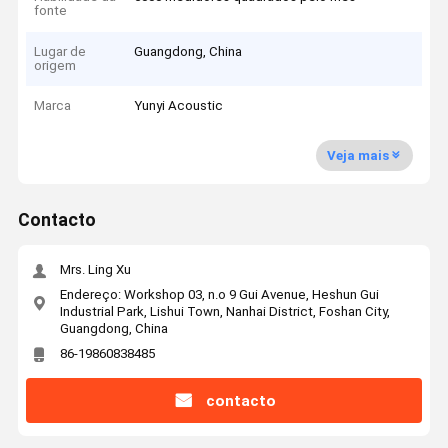
fonte
Lugar de
Guangdong, China
origem
Marca
Yunyi Acoustic
Veja mais
Contacto
Mrs. Ling Xu
Endereço: Workshop 03, n.o 9 Gui Avenue, Heshun Gui
Industrial Park, Lishui Town, Nanhai District, Foshan City,
Guangdong, China
86-19860838485
contacto