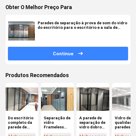
Obter O Melhor Preço Para
Paredes de separação à prova de som do vidro
do escritório para o escritório e a sala de
reunião
Continue
Produtos Recomendados
Do escritório
Separação de
A parede de
Vidro de al
completo da
vidro
separação de
qualidade 
parede de
Frameless
vidro dobro
paredes de
separação do
moderada
moderou o
separação