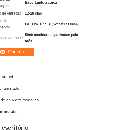
Exportando a caixa
lagem:
 de entrega:
12-18 dias
s de
L/C, D/A, D/P, T/T, Western Union,
ento:
5000 medidores quadrados pelo
dade da fonte:
mês
Contato
rtamento
o laminado
ede de vidro moderna
omerciais
,
 escritório