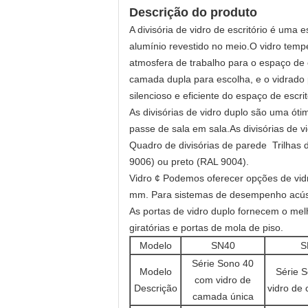
Descrição do produto
A divisória de vidro de escritório é uma 
alumínio revestido no meio.
O vidro temp
atmosfera de trabalho para o espaço de e
camada dupla para escolha, e o vidrado 
silencioso e eficiente do espaço de escrit
As divisórias de vidro duplo são uma óti
passe de sala em sala.As divisórias de 
Quadro de divisórias de parede ️ Trilha
9006) ou preto (RAL 9004).
Vidro ¢ Podemos oferecer opções de vid
mm. Para sistemas de desempenho acústi
As portas de vidro duplo fornecem o mel
giratórias e portas de mola de piso.
Modelo
SN40
S
Série Sono 40
Modelo
Série 
com vidro de
Descrição
vidro de
camada única