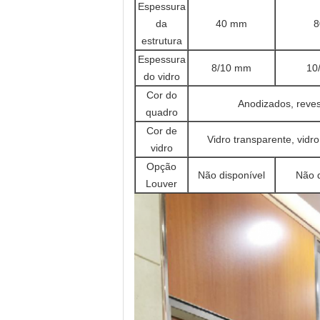
Espessura
da
40 mm
8
estrutura
Espessura
8/10 mm
10
do vidro
Cor do
Anodizados, reves
quadro
Cor de
Vidro transparente, vidro
vidro
Opção
Não disponível
Não d
Louver