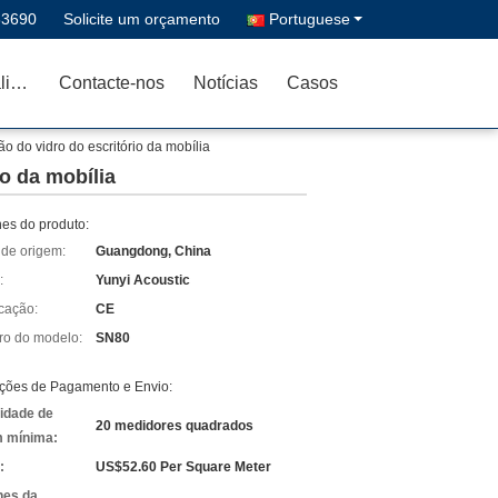
33690
Solicite um orçamento
Portuguese
Controle de qualidade
Contacte-nos
Notícias
Casos
 do vidro do escritório da mobília
o da mobília
hes do produto:
 de origem:
Guangdong, China
:
Yunyi Acoustic
icação:
CE
o do modelo:
SN80
ções de Pagamento e Envio:
idade de
20 medidores quadrados
 mínima:
:
US$52.60 Per Square Meter
hes da