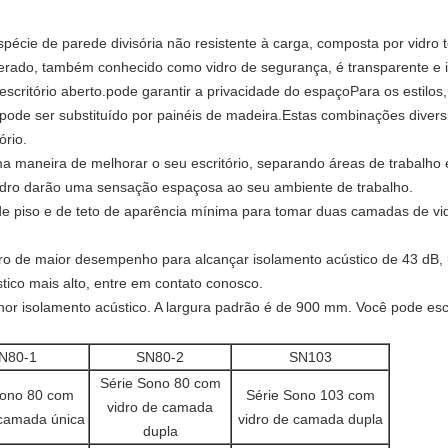
espécie de parede divisória não resistente à carga, composta por vidro 
erado, também conhecido como vidro de segurança, é transparente e 
scritório aberto.pode garantir a privacidade do espaçoPara os estilos
pode ser substituído por painéis de madeira.
Estas combinações diversi
ório.
ma maneira de melhorar o seu escritório, separando áreas de trabalho e
vidro darão uma sensação espaçosa ao seu ambiente de trabalho.
s de piso e de teto de aparência mínima para tomar duas camadas de vi
ro de maior desempenho para alcançar isolamento acústico de 43 dB,
co mais alto, entre em contato conosco.
hor isolamento acústico. A largura padrão é de 900 mm. Você pode esco
N80-1
SN80-2
SN103
Série Sono 80 com
Sono 80 com
Série Sono 103 com
vidro de camada
 camada única
vidro de camada dupla
dupla