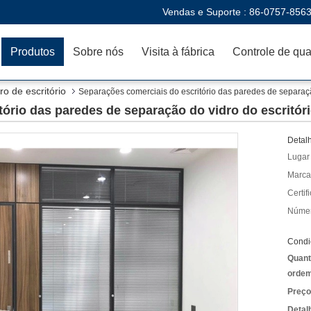
Vendas e Suporte :
86-0757-856
Produtos
Sobre nós
Visita à fábrica
ro de escritório
Separações comerciais do escritório das paredes de separação
ório das paredes de separação do vidro do escritóri
Detal
Lugar
Marca
Certif
Númer
Condi
Quant
ordem
Preço
Detal