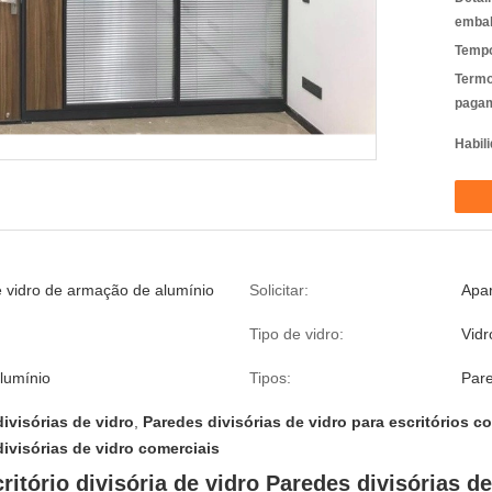
emba
Tempo
Termo
pagam
Habili
 vidro de armação de alumínio
Solicitar:
Apa
Tipo de vidro:
Vidr
alumínio
Tipos:
Par
ivisórias de vidro
,
Paredes divisórias de vidro para escritórios c
ivisórias de vidro comerciais
ritório divisória de vidro Paredes divisórias de