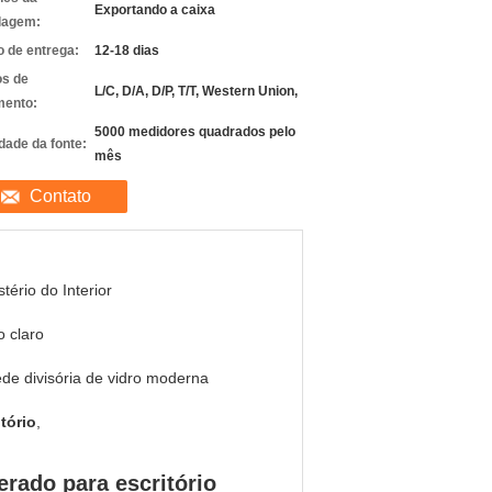
Exportando a caixa
lagem:
 de entrega:
12-18 dias
s de
L/C, D/A, D/P, T/T, Western Union,
ento:
5000 medidores quadrados pelo
dade da fonte:
mês
Contato
stério do Interior
o claro
de divisória de vidro moderna
tório
,
erado para escritório