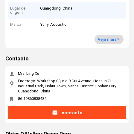
Lugar de
Guangdong, China
origem
Marca
Yunyi Acoustic
Veja mais
Contacto
Mrs. Ling Xu
Endereço: Workshop 03, n.o 9 Gui Avenue, Heshun Gui
Industrial Park, Lishui Town, Nanhai District, Foshan City,
Guangdong, China
86-19860838485
contacto