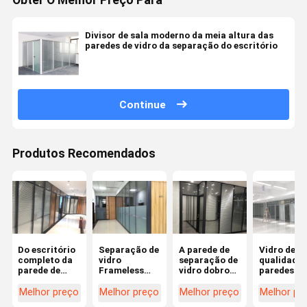
Obter O Melhor Preço Para
Divisor de sala moderno da meia altura das
paredes de vidro da separação do escritório
Continue
Produtos Recomendados
Do escritório
Separação de
A parede de
Vidro de al
completo da
vidro
separação de
qualidade 
parede de
Frameless
vidro dobro
paredes de
separação do
moderada
moderou o
separação
vidro da
transparente
vidro para o
vidro do
Melhor preço
Melhor preço
Melhor preço
Melhor pr
altura do
da separação
projeto da
escritório